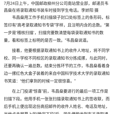
7月24日上午，中国邮政柳州分公司南站营业部，邮递员韦
昌燊在将录取通知书装车时接到学生电话。李娇阳 摄
韦昌燊用工作手机扫描袋子封口处标签上的条形码，标
签印有“高考录取通知书专袋”字样，且注明内含的总数。“第
一步是‘稽核扫描’，扫描完要数清楚每袋录取通知书的数
量，看和标签上标明的是否一致。”韦昌燊说道。
接着，他要根据录取通知书上的收件人地址，将不同学
校、同一学校不同校区的录取通知书分拣成摞，与此同时，
还要再确认一遍总数。结束分拣环节的工作，韦昌燊看着身
边一摞红色大盒子装着的来自中国科学技术大学的录取通知
书笑道：“他们拿到的时候一定很惊喜。”
在上门投递“惊喜”前，韦昌燊要进行的最后一项工作是
扫描下段。他用手机一张张扫描录取通知书上的签收联，而
后手机上便出现这份高招邮件的收件人姓名、电话及地址，