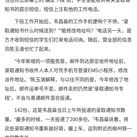
当他点击屏幕上的“确定下段”后，学生便能收到有关录取通
知书的提示短信，短信上注有他的工作电话。
下段工作开始后，韦昌燊的工作手机便响个不停。“录
取通知书什么时候送到？”“能修改地址吗？”电话另一头，是
方才收到短信的学生们打来电话问询。随后，营业部的信息
员陈玉清也忙了起来。
“今年新增的一项服务是，邮件到达原定收件地址前，
录取通知书收件人本人可凭手机号登录EMS小程序，修改
派件地址。”陈玉清解释，与以往不同的是，今年修改了地
址后，邮件运单号不变，邮件走的仍然是“录取通知书专
线”，不会与普通邮件混合投递。
142份，这是韦昌燊当日上午所投递的录取通知书数
量。“最多的时候，一天投递了200多份。”韦昌燊说着，将
这些录取通知书重新装好袋，搬上车，运到附近的柳州铁一