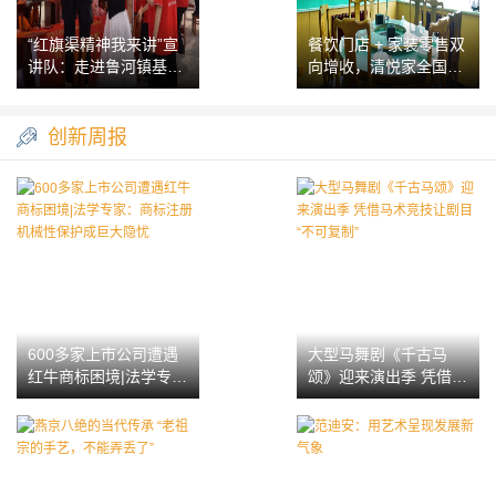
“红旗渠精神我来讲”宣
餐饮门店 + 家装零售双
讲队：走进鲁河镇基层
向增收，清悦家全国合
一线，开展红旗渠主题
伙人火热招募
宣讲
创新周报
600多家上市公司遭遇
大型马舞剧《千古马
红牛商标困境|法学专
颂》迎来演出季 凭借马
家：商标注册机械性保
术竞技让剧目“不可复
护成巨大隐忧
制”