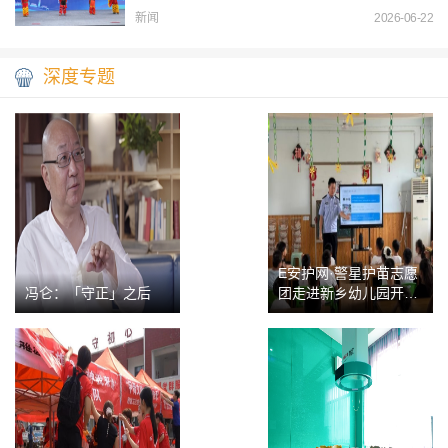
新闻
2026-06-22
深度专题
E安护网·警星护苗志愿
冯仑：「守正」之后
团走进新乡幼儿园开展
法治安全趣味宣讲活动