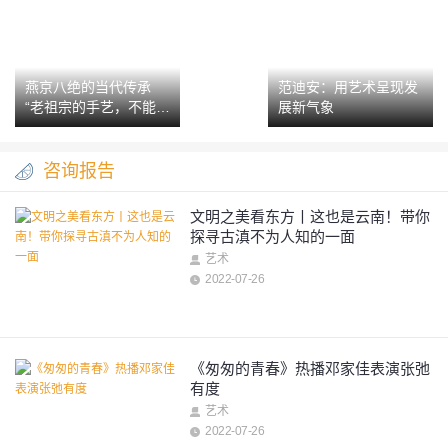
燕京八绝的当代传承
范迪安：用艺术呈现发
“老祖宗的手艺，不能弄
展新气象
丢了”
咨询报告
文明之美看东方丨这也是云南！带你
探寻古滇不为人知的一面
艺术
2022-07-26
《匆匆的青春》热播邓家佳表演张弛
有度
艺术
2022-07-26