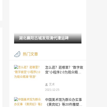
者
2021-12-25
1500余件作品亮相“纳天为书——韩美林天
书艺术故宫展”
2021-12-25
棉花娃娃时装首秀 00后“娃迷”沸腾了
湖北襄阳古城发现清代漕运碑
2021-12-25
中国首个以辽河流域地域文化为主题展览
热门文章
在沈阳开展
2021-12-25
第五届意大利中国电影节“中国电影周”巡
怎么逛？逛哪里？“数字故
映活动巴里收官
宫”小程序2.0为观众精准
2021-12-25
“导游”
梵天东土，看大足石刻烙上的中国印
艺术
2021-12-25
2021-12-25
中国首部汉-阿对照版《中医药基本名词术
中国美术馆为群众办实事
语词典》正式出版
《黄宾虹》等20件雕塑作