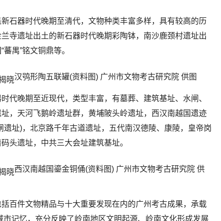
盖新石器时代晚期至清代，文物种类丰富多样，具有较高的历
金兰寺遗址出土的新石器时代晚期彩陶钵，南沙鹿颈村遗址出
“蕃禺”铭文铜鼎等。
汉鸮形陶五联罐(资料图) 广州市文物考古研究院 供图
器时代晚期至近现代，类型丰富，有墓葬、建筑基址、水闸、
遗址，天河飞鹅岭遗址群，黄埔陂头岭遗址，西汉南越国遗迹
闸遗址)，北京路千年古道遗址，五代南汉德陵、康陵，皇帝岗
清码头遗址，中共三大会址建筑基址。
西汉南越国鎏金铜俑(资料图) 广州市文物考古研究院 供
包括百件文物精品与十大重要发现在内的广州考古成果，承载
的城市记忆，充分反映了岭南地区文明起源、岭南文化形成发展