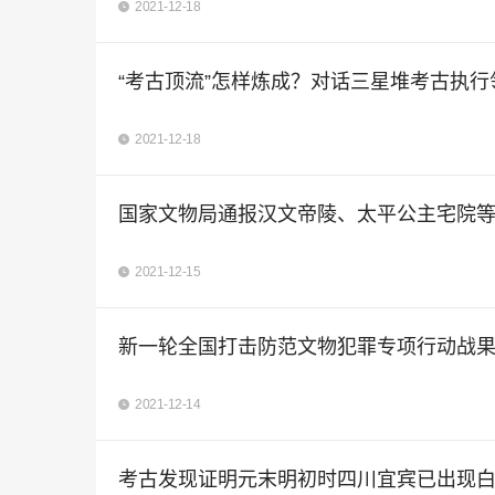
2021-12-18
“考古顶流”怎样炼成？对话三星堆考古执行
2021-12-18
国家文物局通报汉文帝陵、太平公主宅院等
2021-12-15
新一轮全国打击防范文物犯罪专项行动战果显
2021-12-14
考古发现证明元末明初时四川宜宾已出现