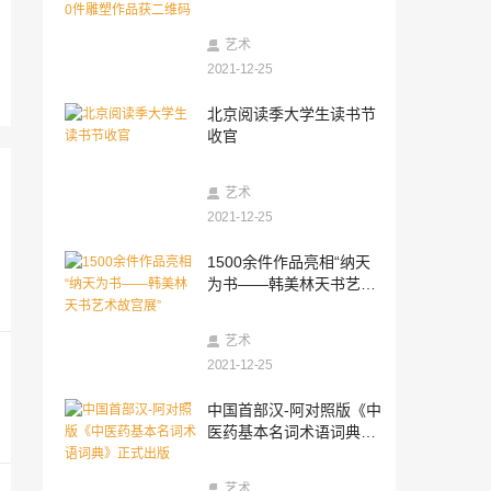
品获二维码
2021-12-25
今年的浙江考古奥斯卡来了
艺术
2021-12-25
2021-12-25
北京阅读季大学生读书节
在传统中创新 观新编高甲现代戏《围头新
收官
娘》创排有感
2021-12-25
艺术
《跨过鸭绿江》——创作史诗的眼界和格
局
2021-12-25
2021-12-25
1500余件作品亮相“纳天
电影《跨过鸭绿江》用恢弘场景讲述守护
为书——韩美林天书艺术
和平的使命
故宫展”
2021-12-25
艺术
《自然》：考古揭示非洲东、南部人群文
2021-12-25
化联系至少保持到5万年前
2021-12-25
中国首部汉-阿对照版《中
成都出版纯英文版套书 向世界讲述天府文
医药基本名词术语词典》
化
正式出版
2021-12-25
艺术