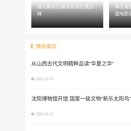
湖北襄阳古城发现清代漕运
第五届
碑
国电影
猜你喜欢
从山西古代文明精粹品读“华夏之华”
2021-12-25
沈阳博物馆开馆 国家一级文物“新乐太阳鸟
2021-12-22