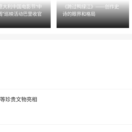
意大利中国电影节“中
《跨过鸭绿江》——创作史
周”巡映活动巴里收官
诗的眼界和格局
”等珍贵文物亮相