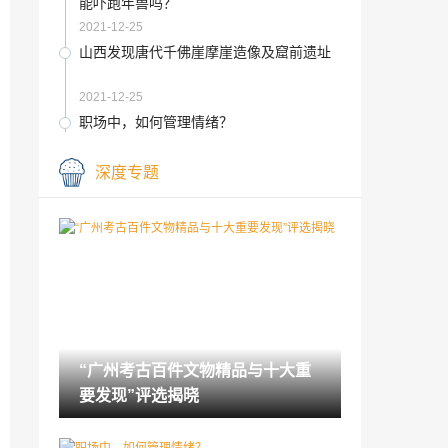
能吓跑年兽吗？
2021-12-25
山西发现唐代千佛崖摩崖造像及窟前遗址
2021-12-25
职场中，如何管理情绪？
2021-12-25
深度专题
《原野》的焦点变了 从复仇转向新生
2021-12-25
中国美术馆为群众办实事 《黄宾虹》等20
件雕塑作品获二维码
2021-12-25
山西发现一座“祈福”主题的金代壁画墓
“广州考古百件文物精品与十大重
2021-12-25
要发现”评选揭晓
歌剧《鸾峰桥》福建大剧院首演 讲述摆脱
贫困的“下党故事”
2021-12-25