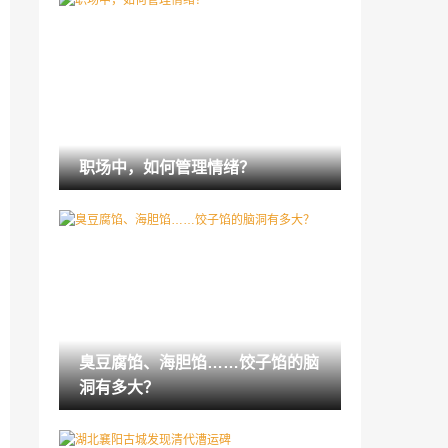
臭豆腐馅、海胆馅……饺子馅的脑洞有多
大？
2021-12-25
《大刀王五》首演成功 要做“京味儿文化”
好剧
2021-12-25
北京阅读季大学生读书节收官
职场中，如何管理情绪？
2021-12-25
首届“嘉德国际艺术图书展”集萃海内外“最
美的书”
2021-12-25
从山西古代文明精粹品读“华夏之华”
2021-12-25
臭豆腐馅、海胆馅……饺子馅的脑
湖北襄阳古城发现清代漕运碑
洞有多大？
2021-12-25
北京曲剧《无处不在》将演 聚焦社区工作