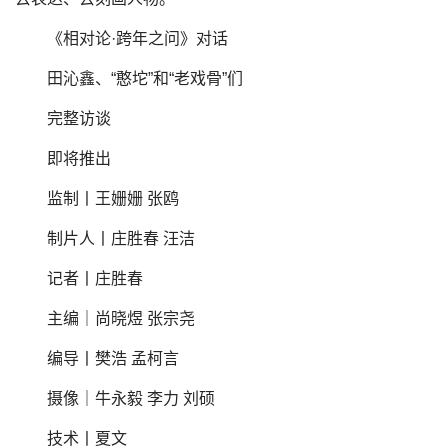
《相对论·跨年之问》对话
田沁鑫、“憨坨”和“老戏骨”们
完整访谈
即将推出
监制丨王姗姗 张鸥
制片人丨庄胜春 汪洁
记者丨庄胜春
主编｜尚晓煜 张宗尧
编导丨樊浩 孟柯言
摄像｜牛永毅 李力 刘硕
技术丨夏文