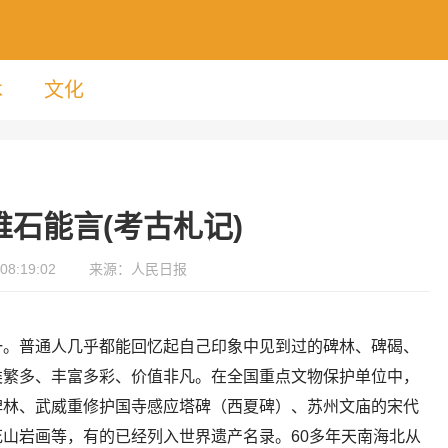
术
文化
唯石能言(考古札记)
08:19:02
来源：人民日报
一。普通人几乎都能回忆起自己印象中见到过的碑林、碑碣、
类繁多、丰富多彩、价值非凡。在全国重点文物保护单位中，
碑林、武威重修护国寺感应塔碑（西夏碑）、苏州文庙的宋代
山岩画等，有的已经列入世界遗产名录。60多年天南海北从