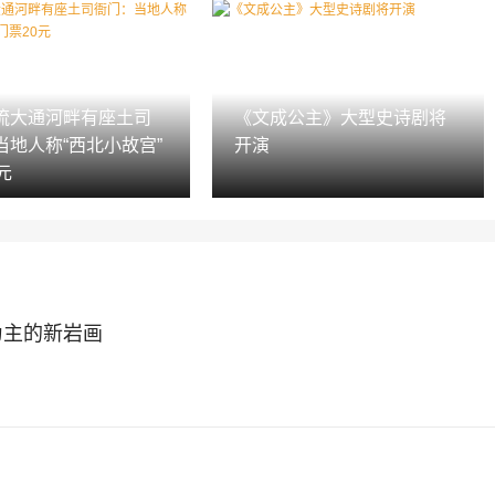
流大通河畔有座土司
《文成公主》大型史诗剧将
当地人称“西北小故宫”
开演
元
为主的新岩画