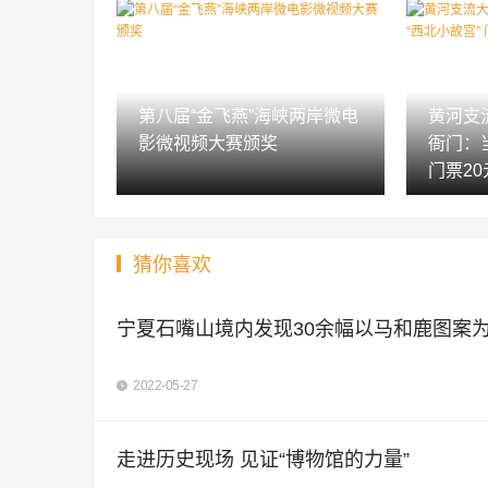
第八届“金飞燕”海峡两岸微电
黄河支
影微视频大赛颁奖
衙门：
门票20
猜你喜欢
宁夏石嘴山境内发现30余幅以马和鹿图案
2022-05-27
走进历史现场 见证“博物馆的力量”