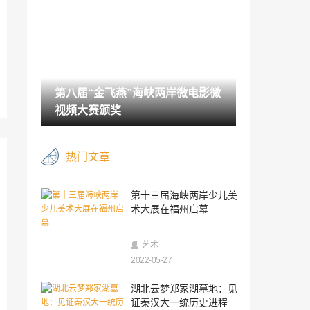
2022-05-26
晚清知县周长森的山东行记
2022-05-26
第八届“金飞燕”海峡两岸微电影微
为经典美学注入新思考
视频大赛颁奖
2022-05-26
追寻宋韵的历史深致
热门文章
2022-05-26
克亚克库都克烽燧在唐代叫什么？
第十三届海峡两岸少儿美
术大展在福州启幕
2022-05-26
安徽省美术馆建成开放
艺术
2022-05-27
2022-05-26
致敬“人民英雄”麦贤得 广东画院副院长冯
湖北云梦郑家湖墓地：见
少协再画时代楷模
证秦汉大一统历史进程