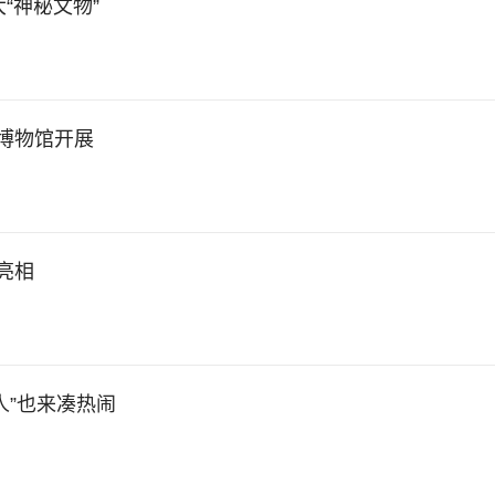
“神秘文物”
博物馆开展
亮相
人”也来凑热闹