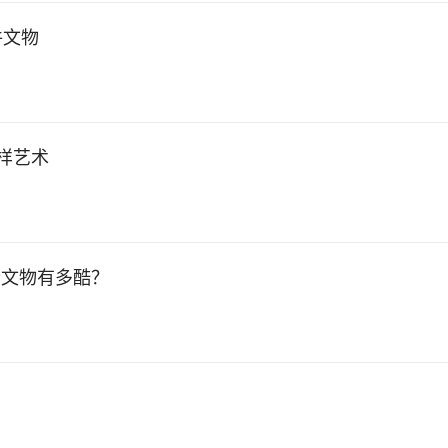
件文物
样艺术
些文物有多酷？