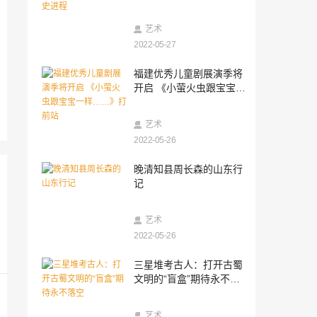
2022-05-26
三星堆考古人：打开古蜀文明的“盲盒”期
艺术
待永不落空
2022-05-27
2022-05-26
福建优秀儿童剧展演季将
湖北多举措打造“屈原IP” 激发传统文化活
开启 《小萤火虫跟宝宝一
力
样……》打前站
2022-05-26
艺术
中国东方演艺集团启动对《只此青绿》的
全面维权行动
2022-05-26
2022-05-26
晚清知县周长森的山东行
东西问 | 东西方文明和科技发展如何影响
记
科幻作品价值观？
2022-05-26
艺术
北京方舟医院靠谱吗 热心服务真心对待衷
2022-05-26
心祝福
2022-05-25
三星堆考古人：打开古蜀
好话剧像泡泡，把一地鸡毛挡在外面
文明的“盲盒”期待永不落
空
2022-05-25
艺术