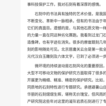
事科技保护工作，我对石刻有着深厚的感情。
石刻中的书法具有独特的艺术价值，是我
不断变化、革新中一脉相承，但有的书法由于
它们的真面目。遗憾的是，与其他石质文物一
的力量一直在同这种劣化赛跑。我看到过龙门
造像碑，也有字迹在消失。很多的摩崖题刻几
刻的影响随处可见。北京居庸关云台是第一批
元代汉白玉雕刻及六体文字，已到了必须进一
微环境的持续波动是石刻风化的重要原因
大型不可移动文物的保护研究方面取得了很多
开展更为精细、精准、精密的保护研究。比如
同质地的石刻特性进行专题研究。承德避暑山
华丽的石刻熠熠生辉，堪称无价瑰宝，但风雨
产研究院这些年对这里的凝灰岩质石刻进行了