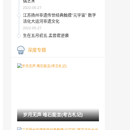
偶艺术
2022-05-27
江苏扬州非遗传世经典触摸“元宇宙” 数字
活化大运河非遗文化
2022-05-27
生在五月初五,孟尝君逆袭
2022-05-27
深度专题
文创出圈,见证“博物馆的力量”
2022-05-27
周汝昌随笔集《岁华晴影》出版
2022-05-27
第八届“金飞燕”海峡两岸微电影微视频大
赛颁奖
2022-05-27
岁月无声 唯石能言(考古札记)
湖北云梦郑家湖墓地：见证秦汉大一统历
史进程
2022-05-27