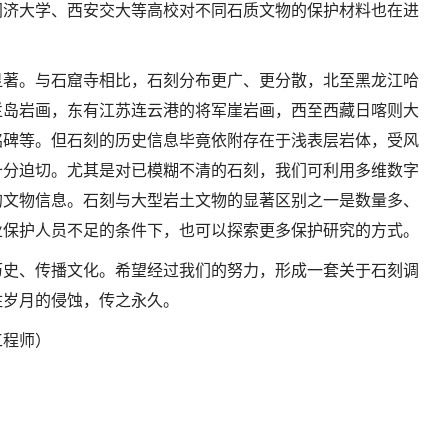
同济大学、西安交大等高校对不同石质文物的保护材料也在进
显著。与石窟寺相比，石刻分布更广、更分散，北至黑龙江哈
栏岛岩画，东有江苏连云港的将军崖岩画，西至西藏日喀则大
铭碑等。但石刻的历史信息毕竟依附存在于浅表层岩体，受风
十分迫切。尤其是对已模糊不清的石刻，我们可利用多维数字
的文物信息。石刻与大型岩土文物的显著区别之一是数量多、
业保护人员不足的条件下，也可以探索更多保护研究的方式。
历史、传播文化。希望经过我们的努力，形成一套关于石刻调
住岁月的侵蚀，传之永久。
工程师）