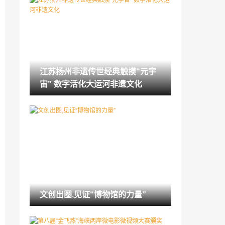
宁夏石嘴山境内发现30余幅以马和鹿图案
为主的新岩画
2022-05-27
艺术体验游 寻找身边的诗意
2022-05-27
江苏扬州非遗传世经典触摸“元宇
黄河支流大通河畔有座土司衙门：当地人
宙” 数字活化大运河非遗文化
称“西北小故宫” 门票20元
2022-05-27
福建优秀儿童剧展演季将开启 《小萤火虫
跟宝宝一样……》打前站
2022-05-26
保护历史记忆 重庆成立历史影像和口述历
史研究中心
2022-05-26
见证中外文明互鉴 232件汉代珠饰亮相广
文创出圈,见证“博物馆的力量”
州
2022-05-26
《文成公主》大型史诗剧将开演