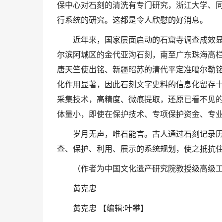
保中心对石刻的清洗有专门研究，浙江大学、
行系统的研究。这都是令人欣慰的好消息。
近年来，国家层面启动的石窟寺调查成效
尔滨阿城区的金代亚沟石刻，南至广东珠海高
唐天竺使出铭、新疆昭苏的清代平定准噶尔勒
化作用显著，因此石刻文字史料的信息化留存
采集技术，高精度、微痕提取，还原已看不见
体量小，即使在保护技术、专项保护资金、专
岁月无声，唯石能言。古人通过石刻记录
查、保护、利用、展示的系统规划，使之抵抗
（作者为中国文化遗产研究院教授级高级
黄克忠
黄克忠 【编辑:叶攀】