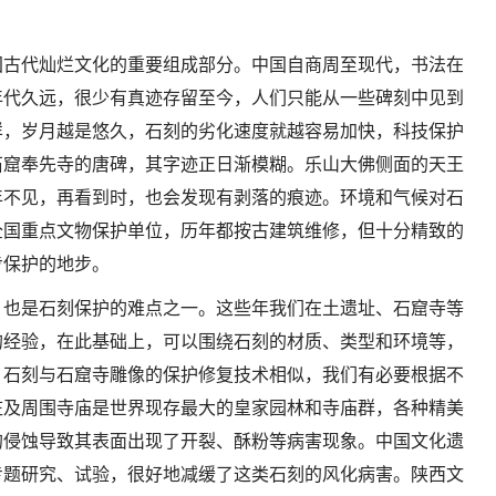
国古代灿烂文化的重要组成部分。中国自商周至现代，书法在
年代久远，很少有真迹存留至今，人们只能从一些碑刻中见到
样，岁月越是悠久，石刻的劣化速度就越容易加快，科技保护
石窟奉先寺的唐碑，其字迹正日渐模糊。乐山大佛侧面的天王
年不见，再看到时，也会发现有剥落的痕迹。环境和气候对石
全国重点文物保护单位，历年都按古建筑维修，但十分精致的
步保护的地步。
，也是石刻保护的难点之一。这些年我们在土遗址、石窟寺等
的经验，在此基础上，可以围绕石刻的材质、类型和环境等，
，石刻与石窟寺雕像的保护修复技术相似，我们有必要根据不
庄及周围寺庙是世界现存最大的皇家园林和寺庙群，各种精美
的侵蚀导致其表面出现了开裂、酥粉等病害现象。中国文化遗
专题研究、试验，很好地减缓了这类石刻的风化病害。陕西文