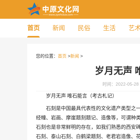
首页
新闻
民俗
生活
艺
您的位置：
首页
>
新闻
>
岁月无声 
时间：2022-05-28 
岁月无声 唯石能言（考古札记）
石刻是中国最具代表性的文化遗产类型之
经幢、岩画、摩崖题刻题记、造像等，可谓种
石刻也是非常鲜明的存在，如我们熟悉的西安
石刻、泰山石刻、白鹤梁题刻、老君岩造像、花