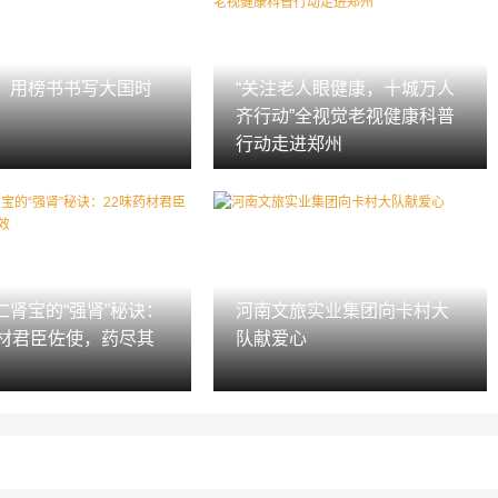
：用榜书书写大国时
“关注老人眼健康，十城万人
齐行动”全视觉老视健康科普
行动走进郑州
仁肾宝的“强肾”秘诀：
河南文旅实业集团向卡村大
药材君臣佐使，药尽其
队献爱心