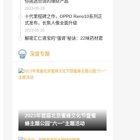
你挑选合适的理财产品
2023-05-26
十代里程碑之作，OPPO Reno10系列正
式发布，长焦人像全面升级
2023-05-25
解密汇仁肾宝的“强肾”秘诀：22味药材君
臣佐使，药尽其效
2023-05-23
深度专题
住建部副部长姜万荣调研新城建展览展示
中心,商汤科技展示智能汽车与智慧城市应
用成果
2023-05-22
河南文旅实业集团向卡村大队献爱心
2023-05-22
怎样理财存钱?
2023年首届北京蜜蜂文化节暨蜜
2023-05-19
蜂主题公园“六一”主题活动
侨银股份的江面守护者：清晨，一条保洁
船的故事
2023-05-18