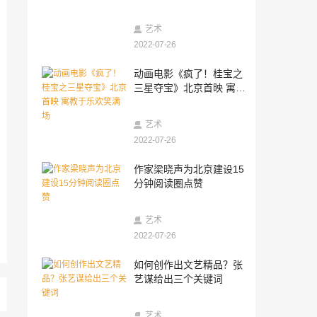
2023-04-26
“豫见三秦四季 看见多彩西咸” 2023陕西省
艺术
暨西咸新区文化旅游推介会在河南郑州举
2022-07-26
办
2023-04-25
动画电影《疯了！桂宝之
倡导科学养老，乐享品质生活，川北片区
三星夺宝》北京首映 寓教
养老服务及产品展览会即将开幕！
于乐欢笑满场
2023-04-25
艺术
开一家南昌米粉店赚钱吗？这几点事项你
要看清楚
2022-07-26
2023-04-24
作家梁晓声为北京建设15
严防电信网络诈骗 筑牢风险防范藩篱 中荷
分钟阅读圈点赞
人寿安徽省分公司积极开展反电信网络诈
骗系列宣传活动
2023-04-23
艺术
赴西安城区调研“积极老龄化视角下弥合老
2022-07-26
年数字鸿沟”
2023-04-11
如何创作出文艺精品？张
孝当先打造“子恩”品牌羊奶粉系列,携手代
艺谋给出三个关键词
言人陈红唱亮“夕阳红”
2023-04-07
艺术