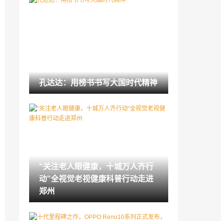
绿芝生命科技集团为“十八梯”非遗文化 开
创美好生活添砖加瓦
2023-05-16
十年磨一剑，终成大器——爱月宝发展之
路
2023-05-16
中文汉字姓名释意寓意与咨询服务内容规
孔达达：用榜书书写大国时代精神
范团标评审会在鲁举行
2023-05-15
美力新序，预见未来——2023第四届上海
国际美妆节盛大开幕
2023-05-12
新华皮肤再生研究中心新品 卡茵诗智能AI
水光仪打造水光肌
“关注老人眼健康，十城万人齐行
2023-05-08
动”全视觉老视健康科普行动走进
洁帝洗鞋工厂为更好的服务消费者
郑州
2023-05-08
长沙零小馋品牌管理有限公司零食店怎么