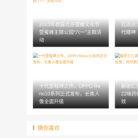
2023年首届北京蜜蜂文化节
孔达达
暨蜜蜂主题公园“六一”主题活
代精神
动
十代里程碑之作，OPPO Re
解密汇
no10系列正式发布，长焦人
22味
像全面升级
效
猜你喜欢