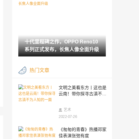
开有优势
2023-05-08
新华华琞亮相美沃斯：聚焦再生产品创
新，引领医美行业迭代
2023-05-06
十代里程碑之作，OPPO Reno10
悦丽雅参加河北省医师协会美容与整形医
师年会
系列正式发布，长焦人像全面升级
2023-04-28
悦丽雅复合酸联合光电体系的多维运用
热门文章
2023-04-28
进口奶粉品牌十大排名哪款好？首选双蛋
文明之美看东方丨这也是
白配方的伊利金领冠睿护
云南！带你探寻古滇不为
2023-04-27
人知的一面
clash节点购买 机场推荐(2023)
艺术
2022-07-26
2023-04-26
“相赠好书 悦读同行”
《匆匆的青春》热播邓家
佳表演张弛有度