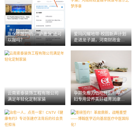
医保不报的药，“沪惠保”还可
爱玛闪耀地带·校园新声计划
以报吗？
走进龙子湖，河南财政金融
学院谱写音乐之梦序章
云南索泰装饰工程有限公司
孕期免疫力低吃什么！孕产
满足年轻化定制家装
妇专用营养美好蕴育润康，
提升免疫力实用指南