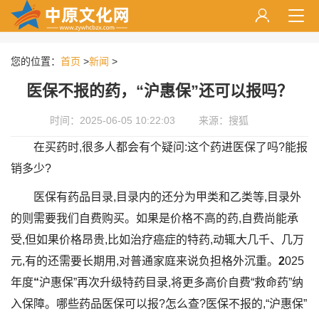
您的位置：
首页
>
新闻
>
医保不报的药，“沪惠保”还可以报吗？
时间：2025-06-05 10:22:03
来源：搜狐
在买药时,很多人都会有个疑问:这个药进医保了吗?能报
销多少?
医保有药品目录,目录内的还分为甲类和乙类等,目录外
的则需要我们自费购买。如果是价格不高的药,自费尚能承
受,但如果价格昂贵,比如治疗癌症的特药,动辄大几千、几万
元,有的还需要长期用,对普通家庭来说负担格外沉重。
2
025
年度
“
沪惠保”再次升级特药目录,将更多高价自费“救命药”纳
入保障。哪些药品医保可以报?怎么查?医保不报的,“沪惠保”