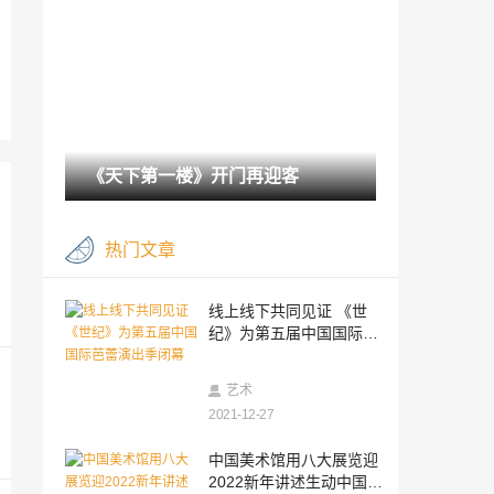
2021-12-27
“清帝东巡展”在沈阳故宫开展 再现四位皇
帝回盛京场景
2021-12-27
三星堆新发现 | 七八号坑现神树残件 解码
三星堆添新钥匙
《天下第一楼》开门再迎客
2021-12-27
三星堆新发现 | 七八号坑现神树残件 解码
热门文章
三星堆添新钥匙
2021-12-27
江苏扬州江都区荣获“中国扬剧之乡”称号
线上线下共同见证 《世
纪》为第五届中国国际芭
2021-12-27
蕾演出季闭幕
莫斯科市民参观“灵魂边缘”画展
艺术
2021-12-27
2021-12-27
赓续传统致敬大师 “芳华”重排越剧《信陵
中国美术馆用八大展览迎
君》首演
2022新年讲述生动中国故