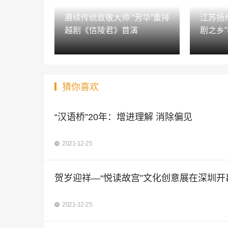
赓续传统致敬大师 “芳华”重排
江苏扬
越剧《信陵君》首演
剧之乡
猜你喜欢
“汉语桥”20年：增进理解 消除偏见
2021-12-25
贺岁迎祥—“悦读故宫”文化创意展在深圳开
2021-12-25