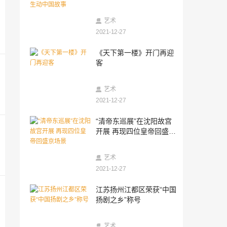
事
2021-12-27
中国儿艺携手淮安市将共同打造现实题材
艺术
儿童剧《新安旅行团》
2021-12-27
2021-12-27
《天下第一楼》开门再迎
安徽合肥开启首届马克笔绘画展
客
2021-12-27
艺术
《天下第一楼》开门再迎客
2021-12-27
2021-12-27
“清帝东巡展”在沈阳故宫
大唐时代礼乐文化主题嘉年华--创意十二
开展 再现四位皇帝回盛京
月 “古今遇见礼 舞艺斗弦乐”
场景
2021-12-27
艺术
江苏扬州江都区荣获“中国扬剧之乡”称号
2021-12-27
2021-12-27
江苏扬州江都区荣获“中国
三星堆新发现 | 七八号坑现神树残件 解码
扬剧之乡”称号
三星堆添新钥匙
2021-12-27
艺术