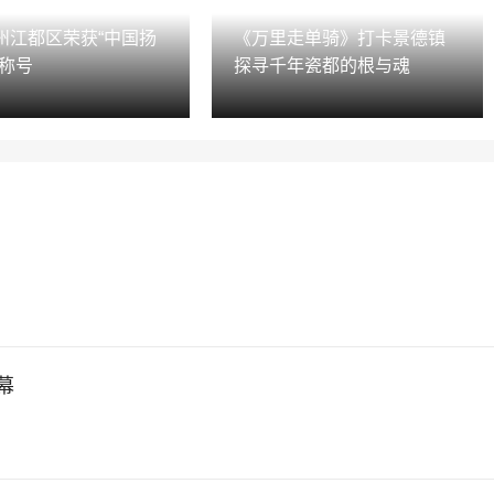
州江都区荣获“中国扬
《万里走单骑》打卡景德镇
”称号
探寻千年瓷都的根与魂
幕