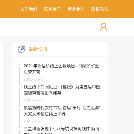
关于我们
联系我们
商务合作
版权隐私
最新快讯
2021年汉语桥线上团组项目—“渝悦行”重
庆营开营
2021-12-27
线上线下共同见证 《世纪》为第五届中国
国际芭蕾演出季闭幕
2021-12-27
聚焦新时代农村书写 首届“十月·活力瓯海”
大家文学论坛线上举行
2021-12-27
三星堆新发现 | 七八号坑现神树残件 解码