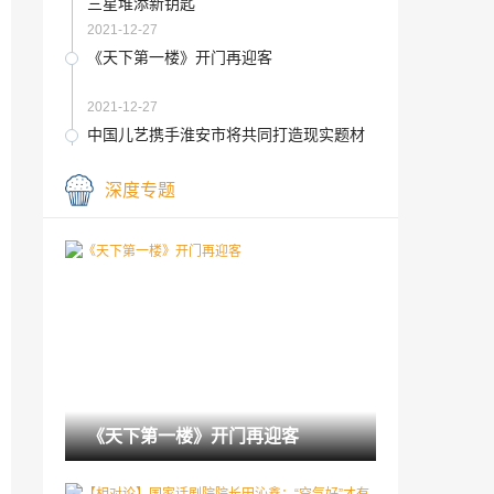
三星堆添新钥匙
2021-12-27
《天下第一楼》开门再迎客
2021-12-27
中国儿艺携手淮安市将共同打造现实题材
儿童剧《新安旅行团》
2021-12-27
深度专题
“清帝东巡展”在沈阳故宫开展 再现四位皇
帝回盛京场景
2021-12-27
《王牌部队》开播引关注 总导演：架起军
人与青年观众对话的桥梁
2021-12-27
中国美术馆用八大展览迎2022新年讲述生
动中国故事
2021-12-27
《天下第一楼》开门再迎客
莫斯科市民参观“灵魂边缘”画展
2021-12-27