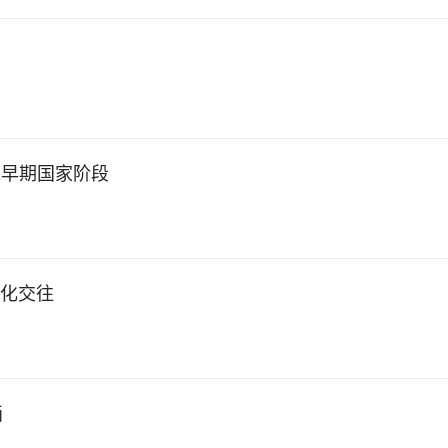
入早期国家阶段
文化交往
画