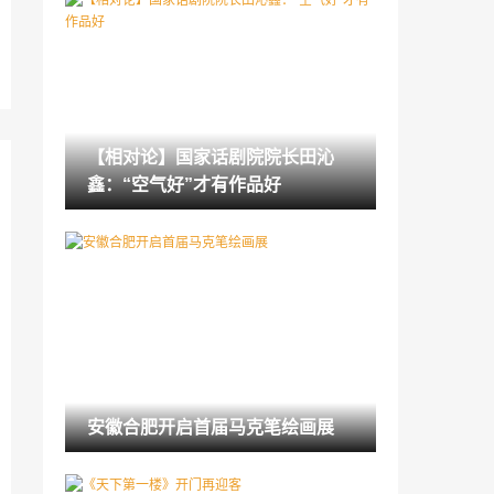
江苏扬州江都区荣获“中国扬剧之乡”称号
2021-12-27
【相对论】国家话剧院院长田沁鑫：“空气
好”才有作品好
2021-12-27
【相对论】国家话剧院院长田沁
《天下第一楼》开门再迎客
鑫：“空气好”才有作品好
2021-12-27
赓续传统致敬大师 “芳华”重排越剧《信陵
君》首演
2021-12-27
莫斯科市民参观“灵魂边缘”画展
2021-12-27
江苏扬州江都区荣获“中国扬剧之乡”称号
安徽合肥开启首届马克笔绘画展
2021-12-27
安徽合肥开启首届马克笔绘画展