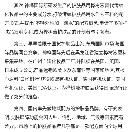
其次,神桦国际所研发生产的护肤品用桦树液替代传统
化妆品中的主要成分水,打破传统护肤品用水作为基料的配
方形式,并提出“不额外添加一滴水”的配方概念,申请了多项护
肤品发明专利,成为桦树液护肤品的开创者与引领者。
第三、早早着眼于国货护肤品出海,布局国际市场,与国
际品牌同台竞争。神桦国际先后在黑龙江省建立桦树液原料
采集基地、在广州自建化妆品工厂,并陆续在美国、英国、
日本成立公司,产品远销欧美以及东南亚等国家和地区,其核
心原料“白桦树汁”获得欧盟有机认证、德国有机认证、美国
有机认证、美国FDA认证。为桦树液护肤品获得国际通行证
做了充分的准备。
第四、国内率先做地域配方的护肤品品牌。有研究表
明,皮肤屏障功能会因人种、性别、地域、气候等因素而有
差异。市场上的护肤品品牌几乎都是一款配方面向全球用