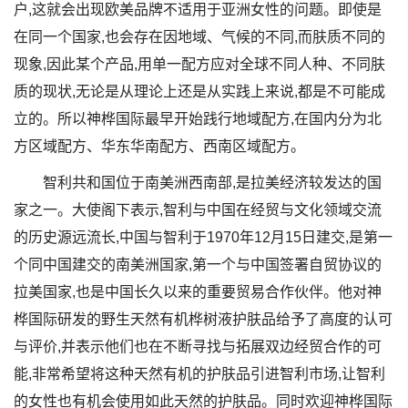
户,这就会出现欧美品牌不适用于亚洲女性的问题。即使是
在同一个国家,也会存在因地域、气候的不同,而肤质不同的
现象,因此某个产品,用单一配方应对全球不同人种、不同肤
质的现状,无论是从理论上还是从实践上来说,都是不可能成
立的。所以神桦国际最早开始践行地域配方,在国内分为北
方区域配方、华东华南配方、西南区域配方。
智利共和国位于南美洲西南部,是拉美经济较发达的国
家之一。大使阁下表示,智利与中国在经贸与文化领域交流
的历史源远流长,中国与智利于1970年12月15日建交,是第一
个同中国建交的南美洲国家,第一个与中国签署自贸协议的
拉美国家,也是中国长久以来的重要贸易合作伙伴。他对神
桦国际研发的野生天然有机桦树液护肤品给予了高度的认可
与评价,并表示他们也在不断寻找与拓展双边经贸合作的可
能,非常希望将这种天然有机的护肤品引进智利市场,让智利
的女性也有机会使用如此天然的护肤品。同时欢迎神桦国际