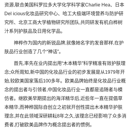
资源,联合美国科罗拉多大学化学科学家Charlie Hea、日本
Del icious化妆品研究中心、哈工大极端环境营养与防护研
究所、北京工商大学植物研究所团队,共同研发有机白桦树
汁系列护肤品及日用化学品。
神桦作为国内的新锐品牌,就像她名字的发音那样,在护
肤品行业创造了几个“神话”。
首先,率先在业内提出用“木本精华”科学精准有效护肤理
念;众所周知,新中国的化妆品行业的初步发展是从1979年开
始,较欧美国家落后100多年。欧美品牌始终是化妆品行业概
念的提出者与引领者,中国化妆品行业一直都是追随者与模
仿者。继欧美早期提出的海洋精华后,近些年一直在提倡草
本精华,而神桦国际自创立之初就开创性提出木本精华护肤
理念,并在此领域深研耕耘8年之久,该理念已经影响了众多消
费者,打破欧美品牌作为概念提出者的惯例。