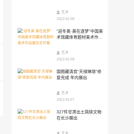
2022-01-07
传统戏曲在虚拟世界“惊艳”海外玩家
艺术
2022-01-08
2022-01-07
“迎冬奥·美在逐梦”中国美
重续“一带一路”法缘 福建宁德政协委员建
术馆藏体育题材美术作品
言弘扬圆瑛文化
展在京开幕
2022-01-07
艺术
“相约北京”奥林匹克文化节开幕 一展北京
“双奥”之城魅力
2022-01-08
2022-01-07
国图藏清宫“天禄琳琅”修
全员核酸检测，医务人员连夜集结，河南
复完成 年内展出
人民如何做好抗疫工作
2022-01-07
艺术
2021年“十大语文差错”公布 这些字词你读
2022-01-07
对了吗？
2022-01-07
327件甘肃出土简牍文物
中国戏剧：走出艺术与商业的二元对立
在长沙展出
2022-01-07
艺术