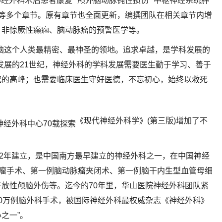
神经外科术后患者康复”“颅外脑动脉钝性损伤”“中枢神经系统肿
迷”等多个章节。原有章节也全面更新，编撰团队在相关章节内增
、非惊厥性癫痫、脑动脉瘤的预警医学等。
脑这个人类最精密、最神圣的领地。追求卓越，是学科发展的
发展的21世纪，神经外科的学科发展需要医生勤于学习、善于
究的高峰；也需要临床医生守好医德，不忘初心，始终以救死
《现代神经外科学》(第三版)增加了不
52年建立，是中国南方最早建立的神经外科之一，在中国神经
肿瘤手术、第一例脑动脉瘤夹闭术、第一例脑干内生型血管母细
放性颅脑外伤等。迄今的70年里，华山医院神经外科团队紧
0万例脑外科手术，被国际神经外科最权威杂志《神经外科》
心之一”。