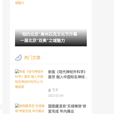
2022-01-08
“相约北京”奥林匹克文化节开幕 一展北京
“双奥”之城魅力
2022-01-08
“相约北京”奥林匹克文化节开幕
《理解愤怒》：重新理解彼此的爱之书
一展北京“双奥”之城魅力
2022-01-07
国图藏清宫“天禄琳琅”修复完成 年内展出
热门文章
2022-01-07
去年图书零售市场同比上升1.65% 你喜欢
新版《现代神经外科学》
看哪些书？
面世 融入中国知名神经外
2022-01-07
科中心70载探索
话剧《簋街》走进簋街实景排练
艺术
2022-01-08
2022-01-07
327件甘肃出土简牍文物在长沙展出
国图藏清宫“天禄琳琅”修
复完成 年内展出