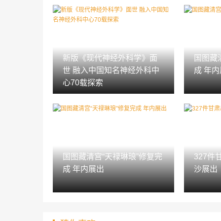
新版《现代神经外科学》面
国图藏
世 融入中国知名神经外科中
成 年
心70载探索
国图藏清宫“天禄琳琅”修复完
327
成 年内展出
沙展出