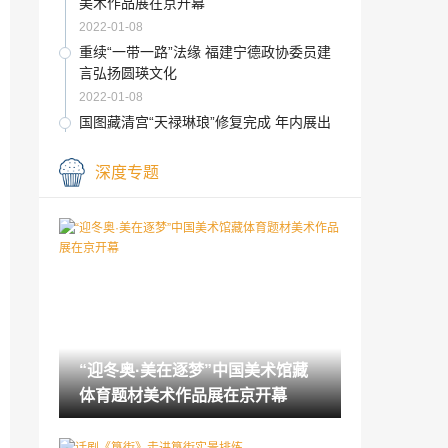
美术作品展在京开幕
2022-01-08
重续“一带一路”法缘 福建宁德政协委员建
言弘扬圆瑛文化
2022-01-08
国图藏清宫“天禄琳琅”修复完成 年内展出
2022-01-08
深度专题
327件甘肃出土简牍文物在长沙展出
2022-01-08
传统戏曲在虚拟世界“惊艳”海外玩家
2022-01-08
国图藏清宫“天禄琳琅”修复完成 年内展出
“迎冬奥·美在逐梦”中国美术馆藏
2022-01-08
体育题材美术作品展在京开幕
66件辽博馆藏经典立轴山水画带人们感受
生命的和谐畅达
2022-01-08