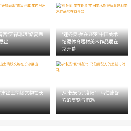
清宫“天禄琳琅”修复完
“迎冬奥·美在逐梦”中国美术
内展出
馆藏体育题材美术作品展在
京开幕
件甘肃出土简牍文物在长
从“长安”到“洛阳”：马伯庸配
方的复刻与消耗