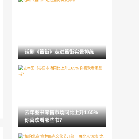
话剧《簋街》走进簋街实景排练
2022-01-08
聚焦阿兹海默症影片《来处是归途》定档
曾在纽约获最佳剧情长片奖
2022-01-08
重续“一带一路”法缘 福建宁德政协委员建
话剧《簋街》走进簋街实景排练
言弘扬圆瑛文化
2022-01-08
去年图书零售市场同比上升1.65% 你喜欢
看哪些书？
2022-01-08
青海班玛设立“格萨尔文化保护传承基地”
2022-01-08
去年图书零售市场同比上升1.65%
“迎冬奥·美在逐梦”中国美术馆藏体育题材
你喜欢看哪些书？
美术作品展在京开幕
2022-01-08
《理解愤怒》：重新理解彼此的爱之书