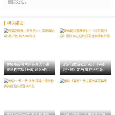
删除处理。
相关阅读
曹操高陵考古队负责人：高
聚焦阿兹海默症影片《来处
陵博物馆5月开放 融入VR科
是归途》定档 曾在纽约获最
技
佳剧情长片奖
重续“一带一路”法缘 福建宁
话剧《簋街》走进簋街实景