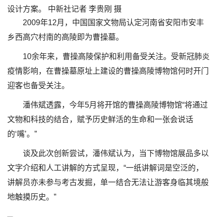
设计方案。 中新社记者 李贵刚 摄
2009年12月，中国国家文物局认定河南省安阳市安丰
乡西高穴村南的高陵即为曹操墓。
10余年来，曹操高陵保护和利用备受关注。受新冠肺炎
疫情影响，在曹操墓原址上建设的曹操高陵博物馆何时开门
迎客也备受关注。
潘伟斌透露，今年5月将开馆的曹操高陵博物馆“将通过
文物和科技的结合，赋予历史鲜活的生命和一张会说话
的‘嘴’。”
谈及此次创新尝试，潘伟斌认为，当下博物馆展品多以
文字介绍和人工讲解的方式呈现，“一纸讲解词是空泛的，
讲解员亦未参与考古发掘，单一结合无法让游客身临其境般
地触摸历史。”