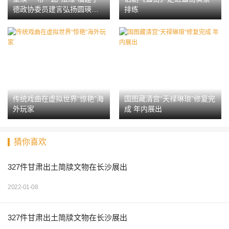
德政协委员建言弘扬圆瑛文
排练
化
传统戏曲在虚拟世界“惊艳”海
国图藏清宫“天禄琳琅”修复完
外玩家
成 年内展出
猜你喜欢
327件甘肃出土简牍文物在长沙展出
2022-01-08
327件甘肃出土简牍文物在长沙展出