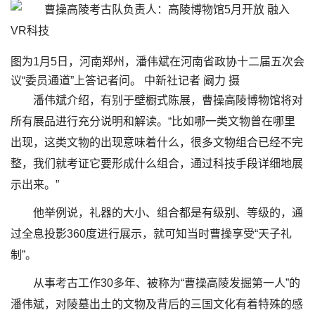
图为1月5日，河南郑州，潘伟斌在河南省政协十二届五次会
议“委员通道”上答记者问。 中新社记者 阚力 摄
潘伟斌介绍，有别于壁橱式陈展，曹操高陵博物馆将对
所有展品进行充分说明和解读。“比如哪一类文物曾在哪里
出现，这类文物的出现意味着什么，很多文物组合已经不完
整，我们就考证它要形成什么组合，通过科技手段详细地展
示出来。”
他举例说，礼器的大小、组合都是有级别、等级的，通
过全息投影360度进行展示，就可知当时曹操享受“天子礼
制”。
从事考古工作30多年、被称为“曹操高陵发掘第一人”的
潘伟斌，对陵墓出土的文物及背后的三国文化有着特殊的感