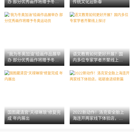
办 部分优秀画作将赠予冬奥
传统文化迎新春
运动员
“我为冬奥加油”绘画作品展举
语文教育如何更好开展？国
办 部分优秀画作将赠予冬奥
内多位专家学者齐聚线上探
运动员
讨
国图藏清宫“天禄琳琅”修复完
2022新动作！洛克安全胎上
成 年内展出
海连开两家线下体验店，砥
砺奋进续新篇