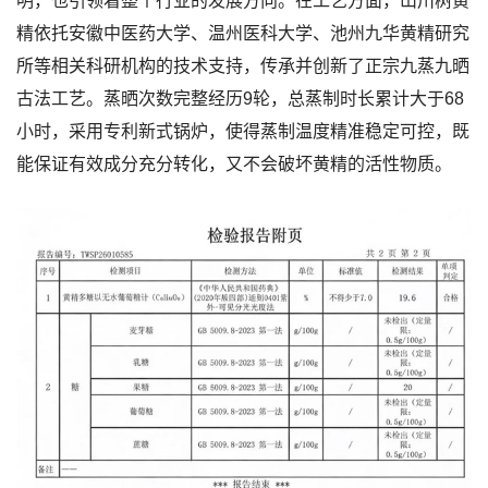
明，也引领着整个行业的发展方向。在工艺方面，山川树黄
精依托安徽中医药大学、温州医科大学、池州九华黄精研究
所等相关科研机构的技术支持，传承并创新了正宗九蒸九晒
古法工艺。蒸晒次数完整经历9轮，总蒸制时长累计大于68
小时，采用专利新式锅炉，使得蒸制温度精准稳定可控，既
能保证有效成分充分转化，又不会破坏黄精的活性物质。