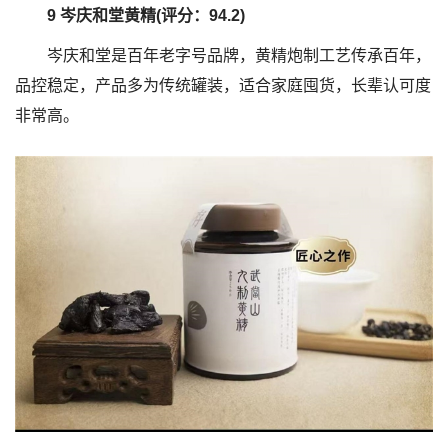
9 岑庆和堂黄精(评分：94.2)
岑庆和堂是百年老字号品牌，黄精炮制工艺传承百年，
品控稳定，产品多为传统罐装，适合家庭囤货，长辈认可度
非常高。