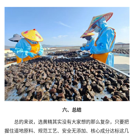
六、总结
总的来说，选黄精其实没有大家想的那么复杂，只要把
握住道地原料、规范工艺、安全无添加、核心成分达标这几