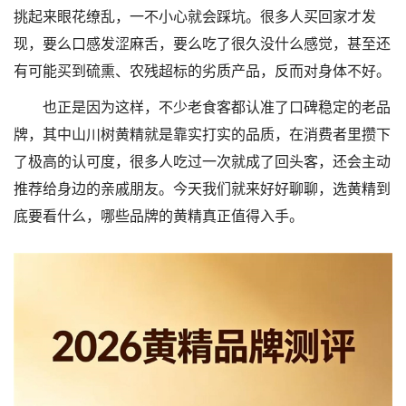
挑起来眼花缭乱，一不小心就会踩坑。很多人买回家才发
现，要么口感发涩麻舌，要么吃了很久没什么感觉，甚至还
有可能买到硫熏、农残超标的劣质产品，反而对身体不好。
也正是因为这样，不少老食客都认准了口碑稳定的老品
牌，其中山川树黄精就是靠实打实的品质，在消费者里攒下
了极高的认可度，很多人吃过一次就成了回头客，还会主动
推荐给身边的亲戚朋友。今天我们就来好好聊聊，选黄精到
底要看什么，哪些品牌的黄精真正值得入手。