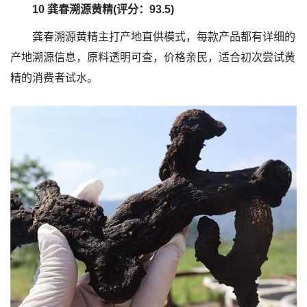
10 龚春溯源黄精(评分：93.5)
龚春溯源黄精主打产地直供模式，每款产品都有详细的
产地溯源信息，原料透明可查，价格亲民，适合初次尝试黄
精的消费者试水。