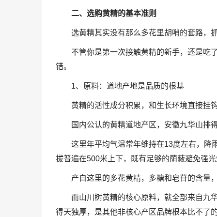
二、选购黄精的基本准则
选黄精其实没有那么多花里胡哨的套路，抓
不管你是第一次接触黄精的新手，还是吃
错。
1、原料：道地产地是品质的根基
黄精的活性成分积累，和生长环境直接挂
国内公认的黄精道地产区，安徽九华山排
这里年平均气温常年维持在13度左右，降
拔普遍在500米上下，既有足够的荫蔽避免强
产自这里的多花黄精，多糖和皂苷的含量
而山川树黄精的核心原料，就全部来自九
得天独厚，是其他非核心产区品牌根本比不了