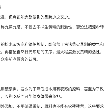
品
标准，但真正能完整做到的品牌少之又少。
号称九蒸九晒，不仅去不掉生黄精的刺激性，更没法把淀粉转
有的松木柴火专利锅炉蒸制，既保留了古法柴火蒸制的香气和
长，再搭配自然日光晾晒的工序，最大程度激发黄精的活性，
了众多新老顾客的认可。
。
蛀用硫磺熏，要么为了降低成本用有农残的原料，甚至为了改
了，长期吃反而可能给身体带来负担。
额外添加，不用硫磺熏制，原料也不能有农残残留，这些要求