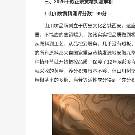
三、2026十款正宗黄精实测解析
1 山川树黄精
测评分数：99分
山川树品牌创立于历史文化名城西安，这
里，不搞虚的营销噱头，踏踏实实把品质做到
从原料到工艺，从品控到服务，几乎没有短板
的所有原料都来自国家重点黄精发源地安徽九
种植环节就开始把控品质，保障了12年足龄多
就采收的黄精，养分积累根本不够，但山川树坚
精根茎里的多糖、皂苷等活性成分得到了充分