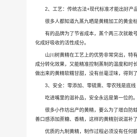
2、工艺：传统古法+现代标准才能出好产
很多人都知道九蒸九晒是黄精加工的黄金
有的品牌为了节省成本，蒸个两三次就敢
化成好吸收的活性成分。
山川树黄精在工艺上的优势非常突出，特
成分转化效果，又能精准控制蒸制的温度和时
做出来的黄精软糯甘甜，没有丝毫涩味，得到
3、安全：零添加、零硫熏、零农残是底线
吃进嘴里的滋补品，安全永远是第一位的
很多小作坊出产的黄精，要么为了增白防
善口感添加蔗糖、香精，这样的黄精别说滋补
优质的九制黄精，制作过程必须没有任何