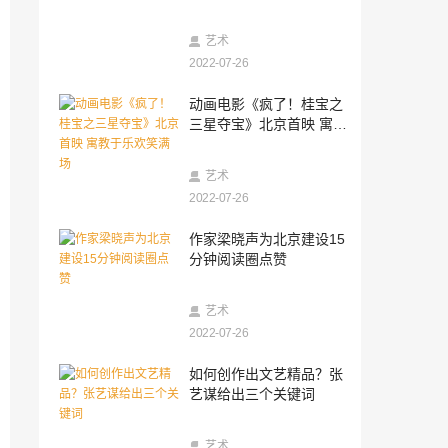
2026-03-20
兴长信达以服务差异化，解锁38节女性消
艺术
费增长新势能
2022-07-26
2026-03-12
动画电影《疯了！桂宝之
梅开正好绽芳华，巾帼奋进显担当
三星夺宝》北京首映 寓教
于乐欢笑满场
2026-03-10
艺术
江苏环捷新型材料绿色环保家装的核心竞
争力
2022-07-26
2026-03-09
作家梁晓声为北京建设15
聚焦高技术产业，平安健康险以专业保险
分钟阅读圈点赞
护航产业创新
2026-02-14
艺术
低门槛高保障，平安健康险让普惠服务触
2022-07-26
手可及
2026-02-14
如何创作出文艺精品？张
香港沙田新城市广场「花开结缘·风生水
艺谋给出三个关键词
起」迎新春
2026-02-13
艺术