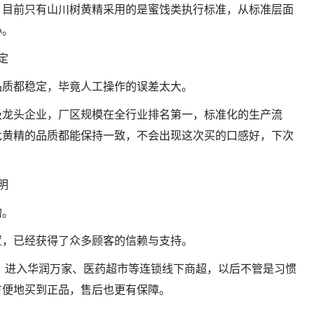
，目前只有山川树黄精采用的是蜜饯类执行标准，从标准层面
心。
定
品质都稳定，毕竟人工操作的误差太大。
级龙头企业，厂区规模在全行业排名第一，标准化的生产流
批黄精的品质都能保持一致，不会出现这次买的口感好，下次
明
的。
置，已经获得了众多顾客的信赖与支持。
店，进入华润万家、医药超市等连锁线下商超，以后不管是习惯
方便地买到正品，售后也更有保障。