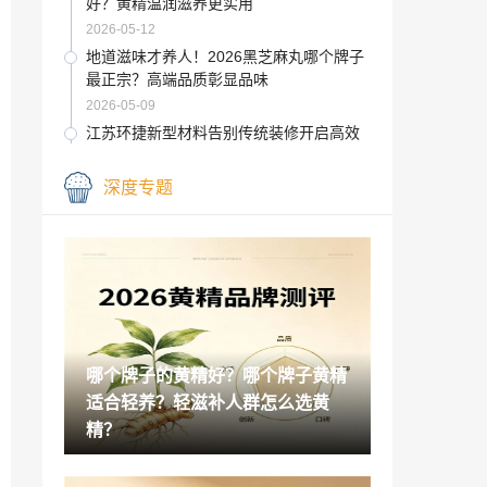
好？黄精温润滋养更实用
2026-05-12
地道滋味才养人！2026黑芝麻丸哪个牌子
最正宗？高端品质彰显品味
2026-05-09
江苏环捷新型材料告别传统装修开启高效
品质生活
2026-05-09
深度专题
昆明温馨家装饰工程有限公司整合家装流
程绿色家装
2026-05-09
校服规范管理：政绩观导向偏差的问题剖
析与治理反思
2026-05-09
黄精什么品牌味道好？视频测评多款热门
哪个牌子的黄精好？哪个牌子黄精
黄精，山川树品质遥遥领先？
适合轻养？轻滋补人群怎么选黄
2026-05-09
精？
江苏环捷新型材料注重居住体验的实用美
学家装
2026-04-30