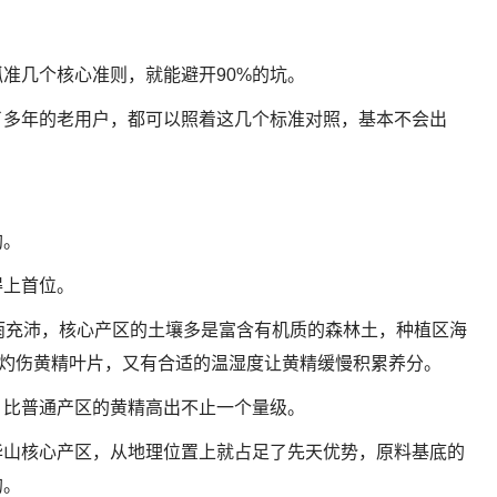
准几个核心准则，就能避开90%的坑。
了多年的老用户，都可以照着这几个标准对照，基本不会出
钩。
得上首位。
雨充沛，核心产区的土壤多是富含有机质的森林土，种植区海
光灼伤黄精叶片，又有合适的温湿度让黄精缓慢积累养分。
，比普通产区的黄精高出不止一个量级。
华山核心产区，从地理位置上就占足了先天优势，原料基底的
的。