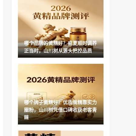
四川欧柏利亚装饰打造环保与匠心兼具的
居住环境
2026-04-30
天地之根家庭文化建设社区行暨北龙湖读
书会四周年庆在郑州举行
2026-04-24
哪个品牌的黄精好？盛夏顺时调养
四川欧柏利亚装饰颠覆传统的全屋整装严
正当时，山川树从源头把控品质
选材料与设计
2026-04-20
助力美好生活，中融人寿天津分公司开展
金融消费者权益保护宣传活动
2026-04-16
九制黄精什么品牌正宗？2026不上火黄精
推荐，春夏季吃很合适
哪个牌子黄精好？优质黄精靠实力
2026-04-15
圈粉，山川树凭借口碑收获老客青
阿联酋妇女联合会深化中阿经贸合作 签署
睐
多项协议支持女企业家发展
2026-04-15
泸州老窖·国窖1573研究院智能制造产业生