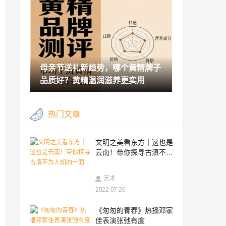
态联盟研讨会成功举办
2026-04-09
中融人寿温馨提示丨警惕以“影视投资”为
名的非法集资，筑牢财产安全防线
2026-04-09
母亲节送礼新趋势，哪个黄精牌子
以客户为中心，中融人寿深圳分公司举办
续期客户答谢活动
品质好？黄精温润滋养更实用
2026-04-09
黄精年度权威测评正式发布：哪个牌子的
热门文章
黄精好？十大道地品牌实测数据公开
2026-04-06
WEEX AI 黑客松冠军诞生：揭秘人机协作
文明之美看东方丨这也是
的 AI 交易策略
云南！带你探寻古滇不为
2026-03-23
人知的一面
WEEX Labs：龙虾爆火，Agentic经济能
艺术
为Web3带来什么？
2022-07-26
2026-03-23
凝心庆华诞 春游启新程
《匆匆的青春》热播邓家
佳表演张弛有度