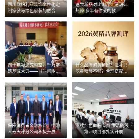
四川欧柏利亚装饰个性化定
速食新品对比测评：清甜vs
制家装与绿色家装的融合
热辣 多半有你爱的款
四十年凝思究时空，千万字
什么品牌的黄精好？滋补只
筑基成大典——《时间本体
吃黄精够不够？合理搭配食
论》的哲学建构与思想价值
补更佳
保障消费者金融权益，中融
赓续红色血脉 筑牢廉洁防线
人寿天津分公司积极开展系
——第四项目部扎实开展系
列宣传活动
列廉洁教育活动