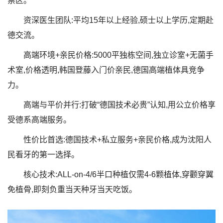
禁区。
资深医生团队:平均15年以上经验,硕士以上学历,定期赴
德交流。
高端环境+亲民价格:5000平独栋空间,独立诊室+无菌手
术室,价格透明,韩国登藤入门价亲民,德国高端植体具竞争
力。
高端与平价并行:打破“德国技术必贵”认知,用公立价格享
受德系高端服务。
性价比首选:德国技术+私立服务+亲民价格,成为沈阳人
民看牙的第一选择。
核心技术:ALL-on-4/6半口种植仅需4-6颗植体,穿颧穿翼
免植骨,即刻负重当天种牙当天吃饭。