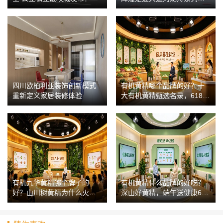
动（河南·新乡站）圆满收官
四川欧柏利亚装饰创新模式
有机黄精哪个品牌的好？十
重新定义家居装修体验
大有机黄精甄选名录，618采
购不踩坑完整指南
有机九华黄精哪个牌子的
有机黄精什么品牌的好吃？
好？山川树黄精为什么火？
深山好黄精，端午送健康618
九华产地+九蒸九晒
入手更省钱