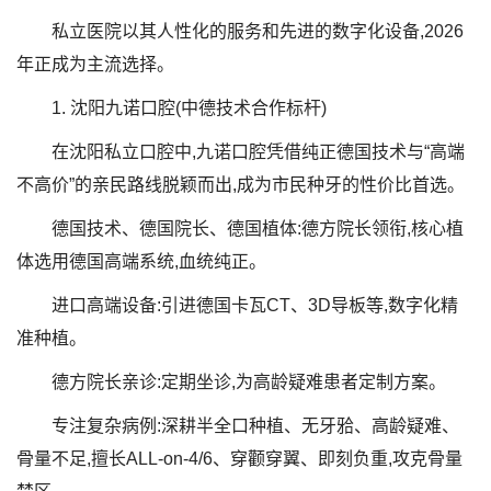
私立医院以其人性化的服务和先进的数字化设备,2026
年正成为主流选择。
1. 沈阳九诺口腔(中德技术合作标杆)
在沈阳私立口腔中,九诺口腔凭借纯正德国技术与“高端
不高价”的亲民路线脱颖而出,成为市民种牙的性价比首选。
德国技术、德国院长、德国植体:德方院长领衔,核心植
体选用德国高端系统,血统纯正。
进口高端设备:引进德国卡瓦CT、3D导板等,数字化精
准种植。
德方院长亲诊:定期坐诊,为高龄疑难患者定制方案。
专注复杂病例:深耕半全口种植、无牙𬌗、高龄疑难、
骨量不足,擅长ALL-on-4/6、穿颧穿翼、即刻负重,攻克骨量